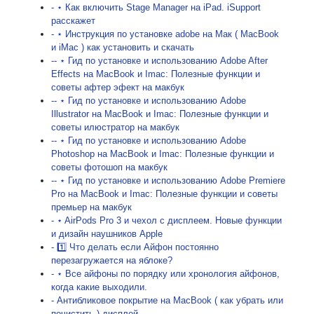
- ⋆ Как включить Stage Manager на iPad. iSupport
расскажет
- ⋆ Инcтрукция по установке adobe на Мак ( MacBook
и iMac ) как установить и скачать
-- ⋆ Гид по установке и использованию Adobe After
Effects на MacBook и Imac: Полезные функции и
советы афтер эфект на макбук
-- ⋆ Гид по установке и использованию Adobe
Illustrator на MacBook и Imac: Полезные функции и
советы илюстратор на макбук
-- ⋆ Гид по установке и использованию Adobe
Photoshop на MacBook и Imac: Полезные функции и
советы фотошоп на макбук
-- ⋆ Гид по установке и использованию Adobe Premiere
Pro на MacBook и Imac: Полезные функции и советы
премьер на макбук
- ⋆ AirPods Pro 3 и чехол с дисплеем. Новые функции
и дизайн наушников Apple
- 1️⃣ Что делать если Айфон постоянно
перезагружается на яблоке?
- ⋆ Все айфоны по порядку или хронология айфонов,
когда какие выходили.
- Антибликовое покрытие на MacBook ( как убрать или
почистить ) дисплей