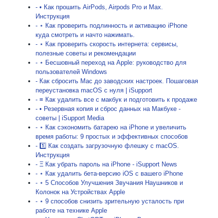
- • Как прошить AirPods, Airpods Pro и Max.
Инструкция
- ⋆ Как проверить подлинность и активацию iPhone
куда смотреть и начто нажимать.
- ⋆ Как проверить скорость интернета: сервисы,
полезные советы и рекомендации
- ⋆ Бесшовный переход на Apple: руководство для
пользователей Windows
- Как сбросить Mac до заводских настроек. Пошаговая
переустановка macOS с нуля | iSupport
- ≡ Как удалить все с макбук и подготовить к продаже
- • Резервная копия и сброс данных на Макбуке -
советы | iSupport Media
- ⋆ Как сэкономить батарею на iPhone и увеличить
время работы: 9 простых и эффективных способов
- 1️⃣ Как создать загрузочную флешку с macOS.
Инструкция
- Ξ Как убрать пароль на iPhone - iSupport News
- ⋆ Как удалить бета-версию iOS с вашего iPhone
- ⋆ 5 Способов Улучшения Звучания Наушников и
Колонок на Устройствах Apple
- ⋆ 9 способов снизить зрительную усталость при
работе на технике Apple