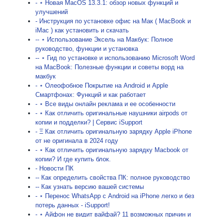
- ⋆ Новая MacOS 13.3.1: обзор новых функций и
улучшений
- Инcтрукция по установке офис на Мак ( MacBook и
iMac ) как установить и скачать
-- ⋆ Использование Эксель на Макбук: Полное
руководство, функции и установка
-- ⋆ Гид по установке и использованию Microsoft Word
на MacBook: Полезные функции и советы ворд на
макбук
- ⋆ Олеофобное Покрытие на Android и Apple
Смартфонах: Функций и как работает
- ⋆ Все виды онлайн реклама и ее особенности
- ⋆ Как отличить оригинальные наушники airpods от
копии и подделки? | Сервис iSupport
- Ξ Как отличить оригинальную зарядку Apple iPhone
от не оригинала в 2024 году
- ⋆ Как отличить оригинальную зарядку Macbook от
копии? И где купить блок.
- Новости ПК
-- Как определить свойства ПК: полное руководство
-- Как узнать версию вашей системы
- ⋆ Перенос WhatsApp с Android на iPhone легко и без
потерь данных - iSupport!
- ⋆ Айфон не видит вайфай? 11 возможных причин и