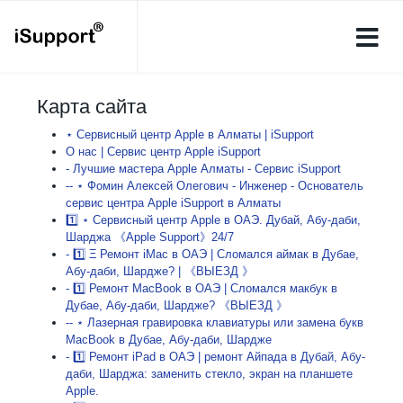
Карта сайта
⋆ Сервисный центр Apple в Алматы | iSupport
О нас | Сервис центр Apple iSupport
- Лучшие мастера Apple Алматы - Сервис iSupport
-- ⋆ Фомин Алексей Олегович - Инженер - Основатель
сервис центра Apple iSupport в Алматы
1️⃣ ⋆ Сервисный центр Apple в ОАЭ. Дубай, Абу-даби,
Шарджа 《Apple Support》24/7
- 1️⃣ Ξ Ремонт iMac в ОАЭ | Сломался аймак в Дубае,
Абу-даби, Шардже? | 《ВЫЕЗД 》
- 1️⃣ Ремонт MacBook в ОАЭ | Сломался макбук в
Дубае, Абу-даби, Шардже? 《ВЫЕЗД 》
-- ⋆ Лазерная гравировка клавиатуры или замена букв
MacBook в Дубае, Абу-даби, Шардже
- 1️⃣ Ремонт iPad в ОАЭ | ремонт Айпада в Дубай, Абу-
даби, Шарджа: заменить стекло, экран на планшете
Apple.