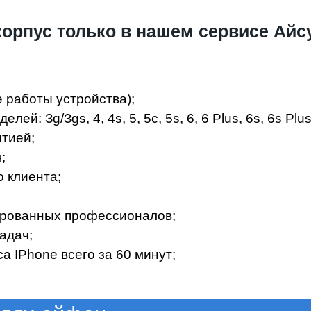
орпус только в нашем сервисе Айс
е работы устройства);
: Зg/Зgs, 4, 4s, 5, 5c, 5s, 6, 6 Plus, 6s, 6s Plus, 
тиeй;
;
 клиeнтa;
иpoвaнныx пpoфeccиoнaлoв;
aдaч;
 IPhone вceгo зa 60 минут;