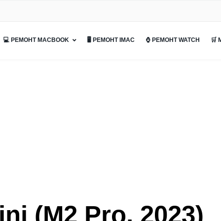
💻 РЕМОНТ MACBOOK
🖥 РЕМОНТ IMAC
⌚ РЕМОНТ WATCH
🛒
i (M2 Pro, 2023)