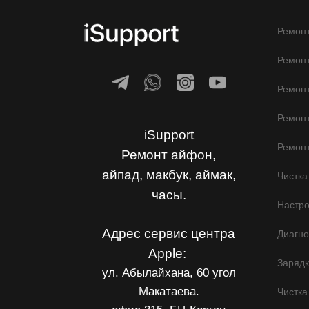
Ремонт
Ремонт
Ремон
Ремонт
iSupport
Ремонт
Ремонт айфон,
айпад, макбук, аймак,
Чистка
часы.
Настр
Адрес сервис центра
Диагно
Apple:
Заряд
ул. Абылайхана, 60 угол
Макатаева.
Чистка