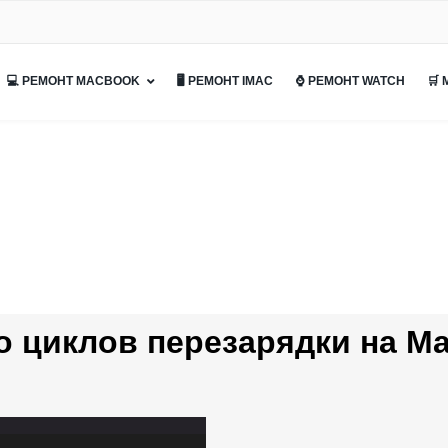
💻 РЕМОНТ MACBOOK
🖥 РЕМОНТ IMAC
⌚ РЕМОНТ WATCH
🛒
о циклов перезарядки на M