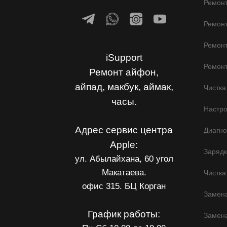
Ремонт
Ремон
Ремонт
iSupport
Ремонт
Ремонт айфон,
айпад, макбук, аймак,
Чистка
часы.
Настр
Адрес сервис центра
Диагно
Apple:
Заряд
ул. Абылайхана, 60 угол
Макатаева.
Чистка
офис 315. БЦ Корган
Замена
График работы:
Замен