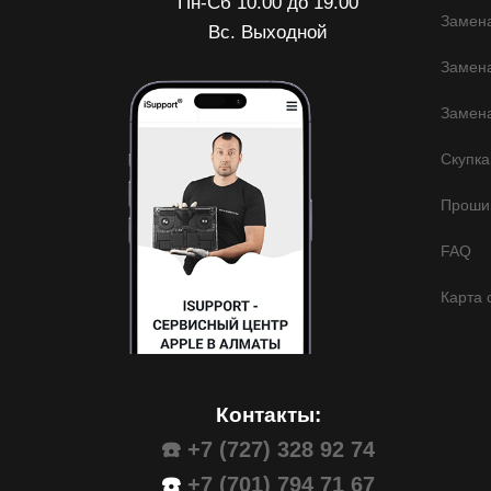
Пн-Сб 10.00 до 19.00
Замена
Вс. Выходной
Замена
Замена
Скупка
Прошив
FAQ
Карта 
Контакты:
☎️ +7 (727) 328 92 74
☎️
+7 (701) 794 71 67