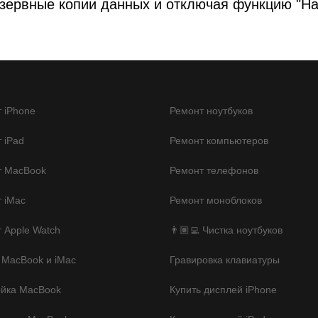
зервные копии данных и отключая функцию "На
 iPhone
Ремонт ноутбуков
 iPad
Ремонт компьютеров
т MacBook
Ремонт телефонов
 iMac
Ремонт моноблоков
 Apple Watch
👨🏽‍💻 Чистка ноутбуков
 MacBook и iMac
Гравировка клавиатуры
ойка MacBook
Купить дисплей iPhone