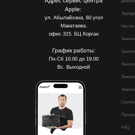
Адрес сервис центра
Диагно
Apple:
Заряд
ул. Абылайхана, 60 угол
Макатаева.
Чистка
офис 315. БЦ Корган
Замена
График работы:
Замен
Пн-Сб 10.00 до 19.00
Замена
Вс. Выходной
Замена
Замена
Скупка
Прошив
FAQ