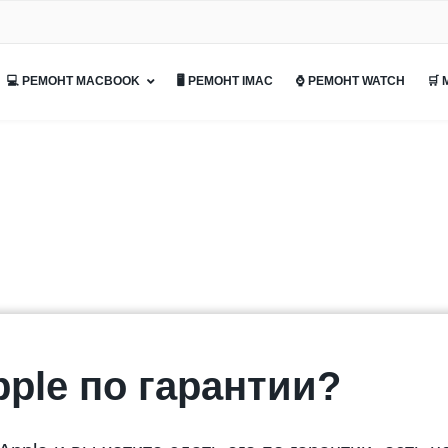
💻 РЕМОНТ MACBOOK
🖥 РЕМОНТ IMAC
⌚ РЕМОНТ WATCH
🛒
pple по гарантии?