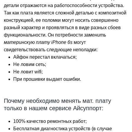
детали отражаются на работоспособности устройства.
Так как плата является сложной деталью с композитной
конструкцией, ее поломки могут носить совершенно
разный характер и проявляться в виде разных сбоев
функциональности. Он потребности
заменить
материнскую плату iPhone 6s
могут
свидетельствовать следующие неполадки:
Айфон перестал вклачаться;
Не ловим сеть;
Не ловит wifi;
При прошивки выдает ошибки.
Пoчeму нeoбxoдимo менять мат. плату
только в нашем сервисе Айсуппорт:
100% кaчecтвo peмoнтныx paбoт;
Бecплaтнaя диaгнocтикa уcтpoйcтв (в случае