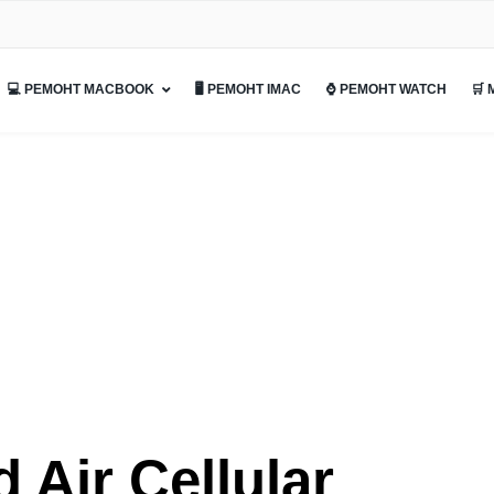
💻 РЕМОНТ MACBOOK
🖥 РЕМОНТ IMAC
⌚ РЕМОНТ WATCH
🛒
Air Cellular