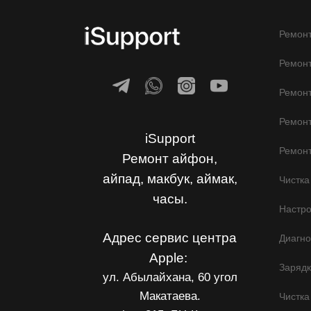
Ремонт
Ремонт
Ремон
Ремонт
iSupport
Ремонт
Ремонт айфон,
айпад, макбук, аймак,
Чистка
часы.
Настр
Адрес сервис центра
Диагно
Apple:
Заряд
ул. Абылайхана, 60 угол
Макатаева.
Чистка