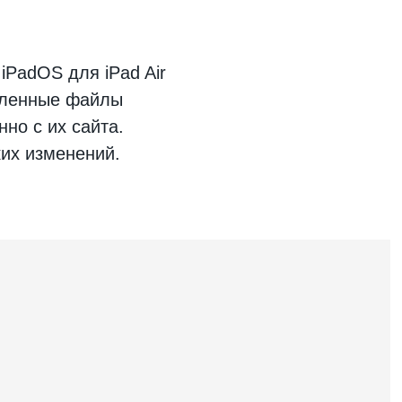
 iPadOS
для
iPad Air
вленные файлы
но с их сайта.
ких изменений.