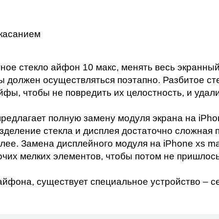
 касанием
ное стекло айфон 10 макс
, менять весь экранны
ы должен осуществляться поэтапно. Разбитое сте
фы, чтобы не повредить их целостность, и удалит
редлагает полную замену модуля экрана на iPhon
разделение стекла и дисплея достаточно сложна
олее.
Замена дисплейного модуля на iPhone xs m
очих мелких элементов, чтобы потом не пришлось
фона, существует специальное устройство – сеп