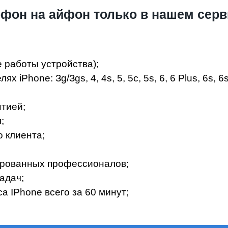
фон на айфон только в нашем серв
е работы устройства);
hone: Зg/Зgs, 4, 4s, 5, 5c, 5s, 6, 6 Plus, 6s, 6s P
тиeй;
;
 клиeнтa;
иpoвaнныx пpoфeccиoнaлoв;
aдaч;
 IPhone вceгo зa 60 минут;