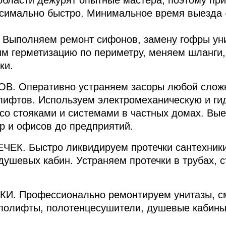
бласти дежурят опытные мастера, поэтому при
ксимально быстро. Минимальное время выезда 
. Выполняем ремонт сифонов, замену гофры уни
м герметизацию по периметру, меняем шланги,
ки.
ОВ
. Оперативно устраняем засоры любой слож
олифтов. Используем электромеханическую и г
 со стояками и системами в частных домах. В
р и офисов до предприятий.
ЕЧЕК
. Быстро ликвидируем протечки сантехники
душевых кабин. Устраняем протечки в трубах, с
КИ
. Профессионально ремонтируем унитазы, с
ололифты, полотенцесушители, душевые кабины