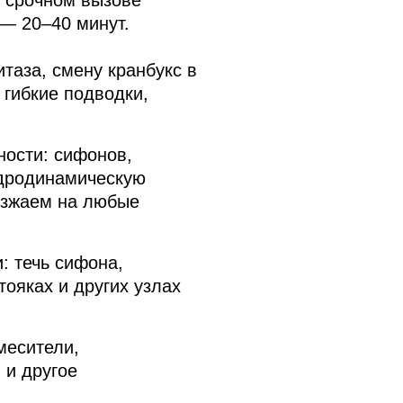
 срочном вызове
— 20–40 минут.
таза, смену кранбукс в
 гибкие подводки,
ности: сифонов,
идродинамическую
ыезжаем на любые
: течь сифона,
тояках и других узлах
месители,
 и другое