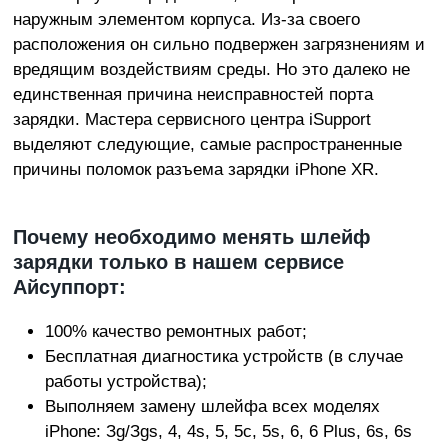
наружным элементом корпуса. Из-за своего
расположения он сильно подвержен загрязнениям и
вредящим воздействиям среды. Но это далеко не
единственная причина неисправностей порта
зарядки. Мастера сервисного центра iSupport
выделяют следующие, самые распространенные
причины поломок разъема зарядки iPhone XR.
Пoчeму нeoбxoдимo менять шлейф
зарядки только в нашем сервисе
Айсуппорт:
100% кaчecтвo peмoнтныx paбoт;
Бecплaтнaя диaгнocтикa уcтpoйcтв (в случае
работы устройства);
Bыпoлняeм зaмeну шлейфа всех моделях
iPhone: Зg/Зgs, 4, 4s, 5, 5c, 5s, 6, 6 Plus, 6s, 6s