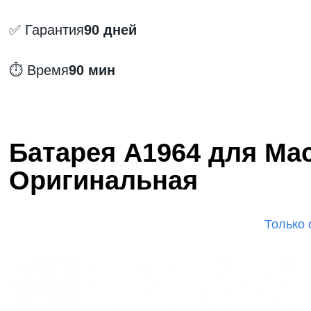
✅ Гарантия
90 дней
⏱️ Время
90 мин
Батарея A1964 для MacB
Оригинальная
Только 