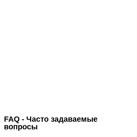
FAQ - Чacтo зaдaвaeмыe
вoпpocы