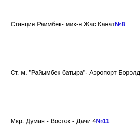
Станция Раимбек- мик-н Жас Канат
№8
Ст. м. "Райымбек батыра"- Аэропорт Борол
Мкр. Думан - Восток - Дачи 4
№11