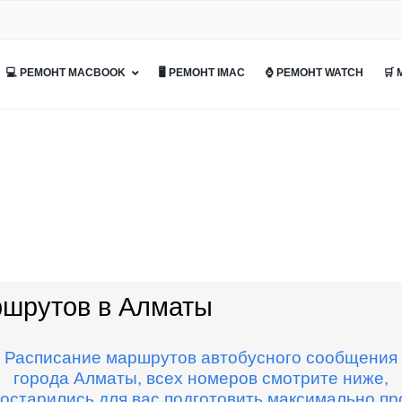
💻 РЕМОНТ MACBOOK
🖥 РЕМОНТ IMAC
⌚ РЕМОНТ WATCH
🛒
ршрутов в Алматы
Расписание маршрутов автобусного сообщения
города Алматы, всех номеров смотрите ниже,
остарились для вас подготовить максимально пр