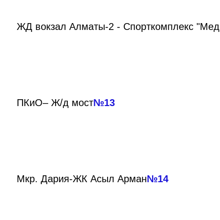
ЖД вокзал Алматы-2 - Спорткомплекс "Мед
ПКиО– Ж/д мост
№13
Мкр. Дария-ЖК Асыл Арман
№14