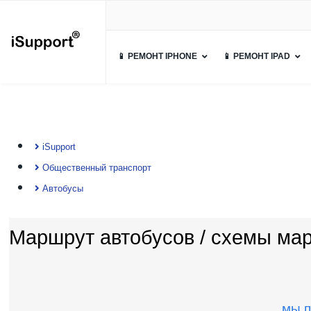
📱 РЕМОНТ IPHONE
📱 РЕМОНТ IPAD
iSupport
Общественный транспорт
Автобусы
Маршрут автобусов / cхемы ма
мы п