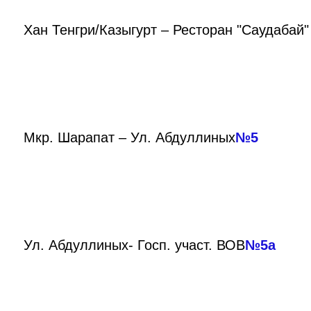
Хан Тенгри/Казыгурт – Ресторан "Саудабай
Мкр. Шарапат – Ул. Абдуллиных
№5
Ул. Абдуллиных- Госп. участ. ВОВ
№5а