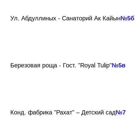
Ул. Абдуллиных - Санаторий Ак Кайын
№5б
Березовая роща - Гост. "Royal Tulip"
№5в
Конд. фабрика "Рахат" – Детский сад
№7