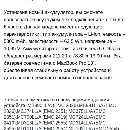
Установив новый аккумулятор, вы сможете
пользоваться ноутбуком без подключения к сети до
6 часов. Данная модель имеет следующие
характеристики: тип аккумулятора – Li-ion, емкость –
5800 mAh, вместимость – 63,5 Wh, напряжение –
10,95 V. Аккумулятор состоит из 6 ячеек (6 Cells) и
обладает размерами 211.20 x 78.80 x 13.90 мм. Эта
батарея совместима с MacBook Pro 13",
обеспечивая стабильную работу устройства и
длительное время автономного использования.
Запчасть совместима со следующими моделями
устройств :MB990LL/A (EMC 2326).MB991LL/A (EMC
2326),MC374LL/A (EMC 2351),MC375LL/A (EMC
2351),MC700LL/A (EMC 2419),MC724LL/A (EMC
2419),MD313LL/A (EMC 2555),MD314LL/A (EMC
2555),MD101LL/A (EMC 2554),MD102LL/A (EMC 2554)