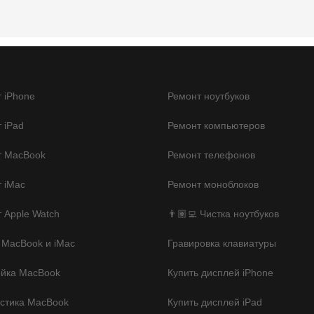
 iPhone
Ремонт ноутбуков
 iPad
Ремонт компьютеров
т MacBook
Ремонт телефонов
 iMac
Ремонт моноблоков
 Apple Watch
👨🏽‍💻 Чистка ноутбуков
 MacBook и iMac
Гравировка клавиатуры
ойка MacBook
Купить дисплей iPhone
стика MacBook
Купить дисплей iPad