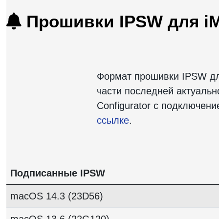
Прошивки IPSW для iM
Формат прошивки IPSW для
части последней актуальн
Configurator с подключен
ссылке
.
Подписанные IPSW
macOS 14.3 (23D56)
macOS 13.6 (22G120)