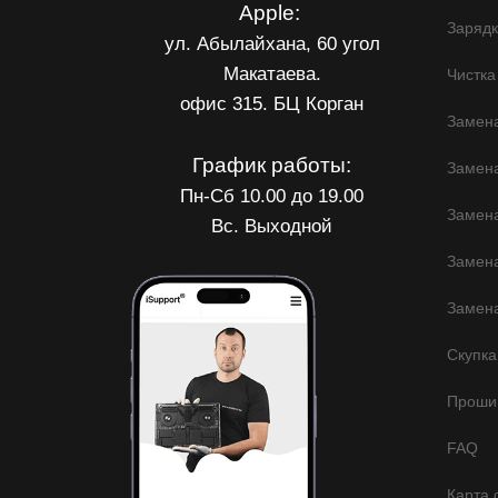
Apple:
Заряд
ул. Абылайхана, 60 угол
Макатаева.
Чистка
офис 315. БЦ Корган
Замена
График работы:
Замен
Пн-Сб 10.00 до 19.00
Замена
Вс. Выходной
Замена
Замена
Скупка
Прошив
FAQ
Карта 