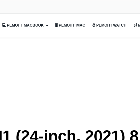
💻 РЕМОНТ MACBOOK
🖥 РЕМОНТ IMAC
⌚ РЕМОНТ WATCH
🛒
 (24-inch, 2021) 