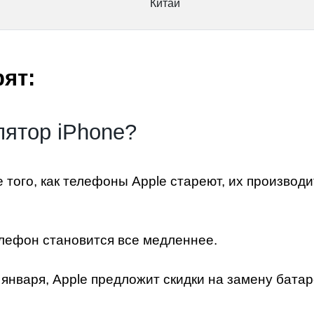
Китай
ят:
лятор iPhone?
е того, как телефоны Apple стареют, их произво
телефон становится все медленнее.
января, Apple предложит скидки на
замену батар