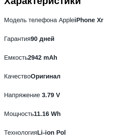
Характеристики
Модель телефона Apple
iPhone Xr
Гарантия
90 дней
Емкость
2942 mAh
Качество
Оригинал
Напряжение
3
.79 V
Мощность
11
.16 Wh
Технология
Li-ion Pol