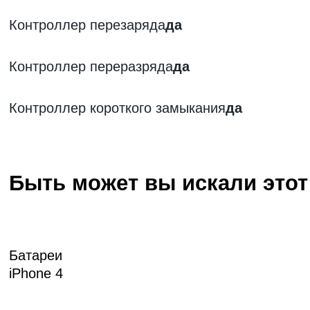
Контроллер перезаряда
да
Контроллер переразряда
да
Контроллер короткого замыкания
да
Быть может вы искали этот
Батареи
iPhone 4