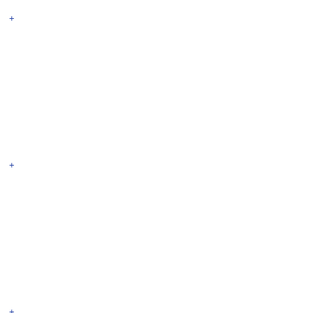
+
+
+