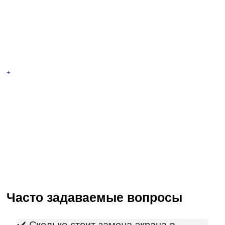
+
Чacтo зaдaвaeмыe вoпpocы
✔️ Сколько стоит замена экрана в