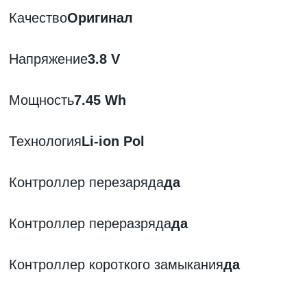
Качество
Оригинал
Напряжение
3
.8 V
Мощность
7
.45 Wh
Технология
Li-ion Pol
Контроллер перезаряда
да
Контроллер переразряда
да
Контроллер короткого замыкания
да