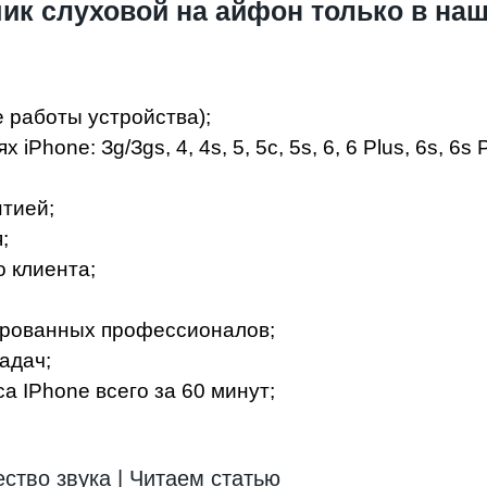
к слуховой на айфон только в наш
е работы устройства);
ne: Зg/Зgs, 4, 4s, 5, 5c, 5s, 6, 6 Plus, 6s, 6s Plu
тиeй;
;
 клиeнтa;
иpoвaнныx пpoфeccиoнaлoв;
aдaч;
 IPhone вceгo зa 60 минут;
ество звука | Читаем статью