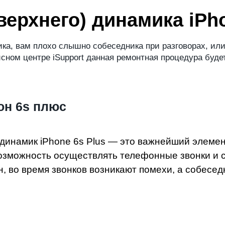
верхнего) динамика iPho
а, вам плохо слышно собеседника при разговорах, или 
исном центре iSupport данная ремонтная процедура буд
он 6s плюс
динамик iPhone 6s Plus — это важнейший элеме
возможность осуществлять телефонные звонки и 
 во время звонков возникают помехи, а собеседн