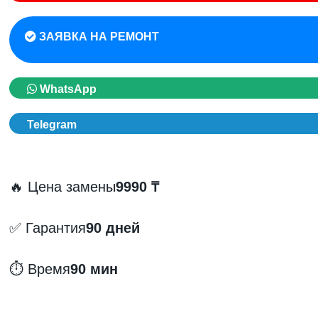
ЗАЯВКА НА РЕМОНТ
WhatsApp
Telegram
🔥 Цена замены
9990 ₸
✅ Гарантия
90 дней
⏱️ Время
90 мин