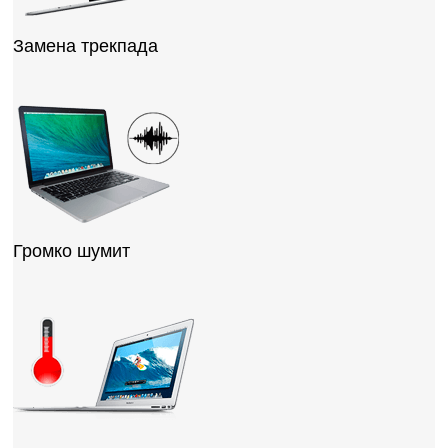
Замена трекпада
Громко шумит