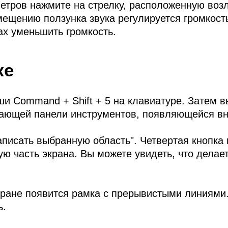
етров нажмите на стрелку, расположенную возл
щению ползунка звука регулируется громкость.
ах уменьшить громкость.
ке
и Command + Shift + 5 на клавиатуре. Затем вы
ающей панели инструментов, появляющейся вни
аписать выбранную область". Четвертая кнопка п
ю часть экрана. Вы можете увидеть, что делае
экране появится рамка с прерывистыми линиями
ь.