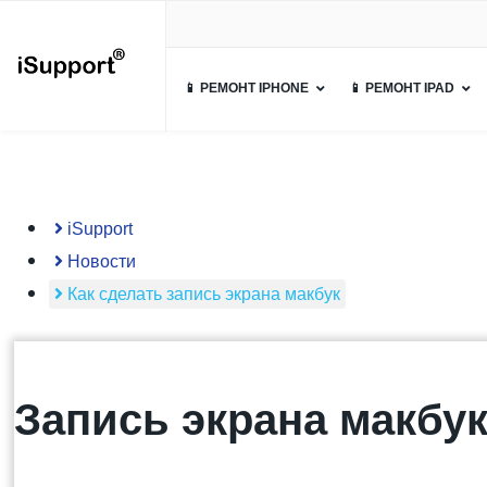
📱 РЕМОНТ IPHONE
📱 РЕМОНТ IPAD
iSupport
Новости
Как сделать запись экрана макбук
Запись экрана макбук