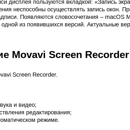
иси дисплея пользуются вкладкой: «Запись экр
ения неспособны осуществлять запись окон. П
надписи. Появляются словосочетания –
macOS M
у одной из появившихся версий. Актуальные ве
е Movavi Screen Recorder
avi Screen Recorder.
вука и видео;
ствления редактирования;
томатическом режиме.