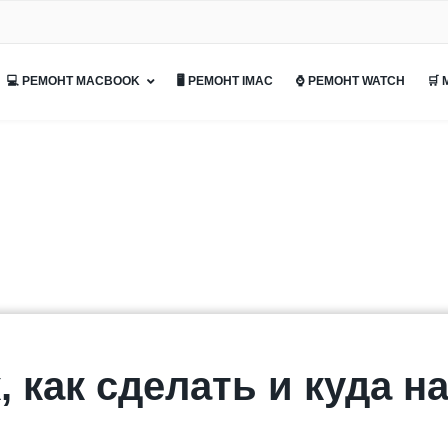
💻 РЕМОНТ MACBOOK
🖥 РЕМОНТ IMAC
⌚ РЕМОНТ WATCH
🛒
, как сделать и куда 