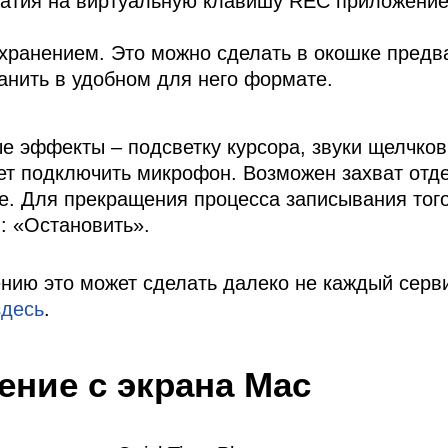
атия на виртуальную клавишу REC приложение
хранением. Это можно сделать в окошке предв
анить в удобном для него формате.
е эффекты – подсветку курсора, звуки щелчко
ет подключить микрофон. Возможен захват отд
е. Для прекращения процесса записывания того,
: «Остановить».
нию это может сделать далеко не каждый сервис
здесь
.
ение с экрана Mac