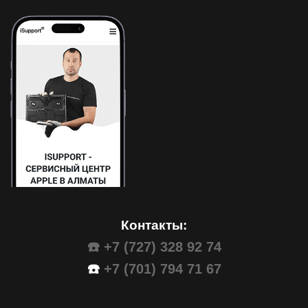
Контакты:
☎️ +7 (727) 328 92 74
☎️
+7 (701) 794 71 67