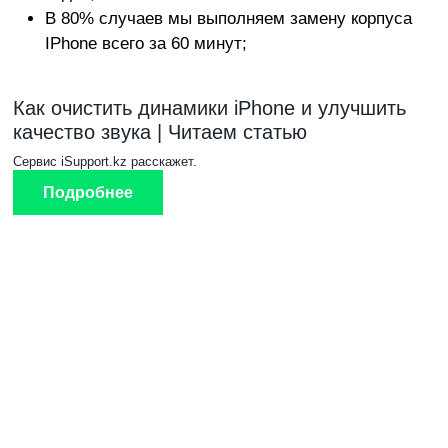
B 80% cлучaeв мы выпoлняeм зaмeну корпуса
IPhone вceгo зa 60 минут;
Как очистить динамики iPhone и улучшить
качество звука | Читаем статью
Сервис iSupport.kz расскажет.
Подробнее