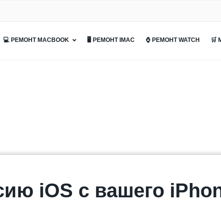
💻 РЕМОНТ MACBOOK
🖥 РЕМОНТ IMAC
⌚ РЕМОНТ WATCH
🛒
сию iOS с вашего iPho