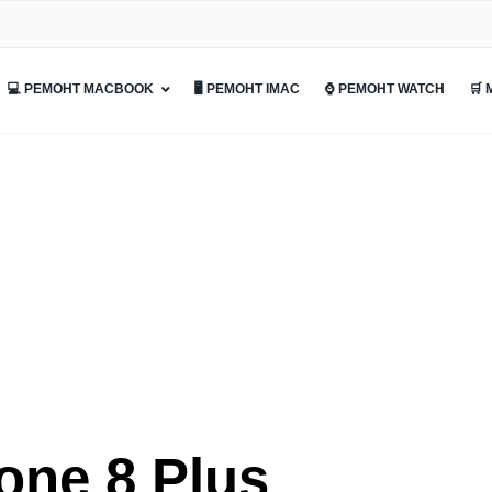
💻 РЕМОНТ MACBOOK
🖥 РЕМОНТ IMAC
⌚ РЕМОНТ WATCH
🛒
one 8 Plus