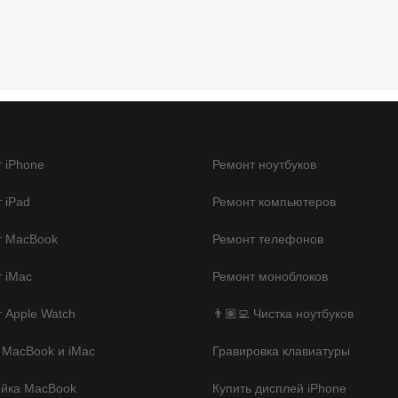
 iPhone
Ремонт ноутбуков
 iPad
Ремонт компьютеров
т MacBook
Ремонт телефонов
 iMac
Ремонт моноблоков
 Apple Watch
👨🏽‍💻 Чистка ноутбуков
 MacBook и iMac
Гравировка клавиатуры
ойка MacBook
Купить дисплей iPhone