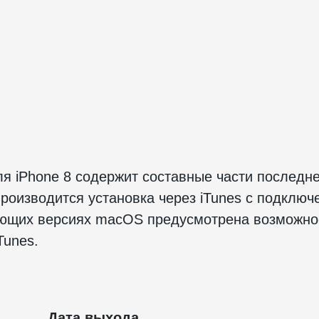
 iPhone 8 содержит составные части последне
роизводится установка через iTunes с подключ
ующих версиях macOS предусмотрена возможнос
Tunes.
Дата выхода