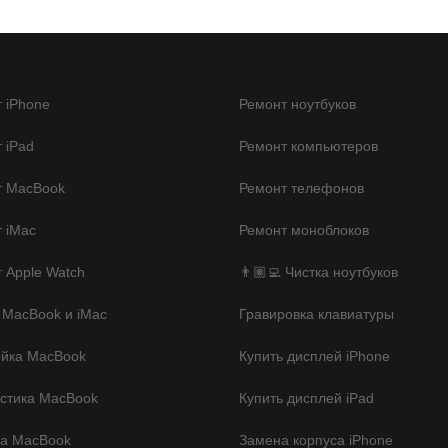
 iPhone
Ремонт ноутбуков
 iPad
Ремонт компьютеров
т MacBook
Ремонт телефонов
 iMac
Ремонт моноблоков
 Apple Watch
👨🏽‍💻 Чистка ноутбуков
 MacBook и iMac
Гравировка клавиатуры
ойка MacBook
Купить дисплей iPhone
стика MacBook
Купить дисплей iPad
ка MacBook
Замена корпуса iPhone