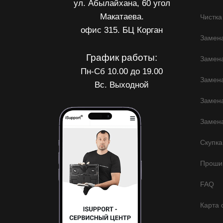
ул. Абылайхана, 60 угол
Макатаева.
Чистка
офис 315. БЦ Корган
Замена
График работы:
Замен
Пн-Сб 10.00 до 19.00
Замена
Вс. Выходной
Замена
Замена
Скупка
Прошив
FAQ
Карта 