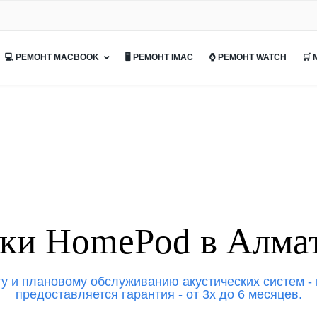
💻 РЕМОНТ MACBOOK
🖥 РЕМОНТ IMAC
⌚ РЕМОНТ WATCH
🛒
нки HomePod в Алма
у и плановому обслуживанию акустических систем -
предоставляется гарантия - от 3х до 6 месяцев.