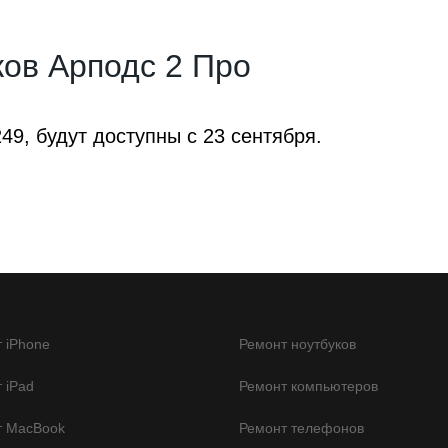
ков Арподс 2 Про
249, будут доступны с 23 сентября.
 iPhone
Ремонт ноутбуков
 iPad
Ремонт компьютеров
т MacBook
Ремонт телефонов