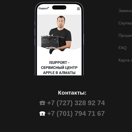
Замена
Скупка
Прошив
FAQ
Карта 
Контакты:
☎️ +7 (727) 328 92 74
☎️
+7 (701) 794 71 67