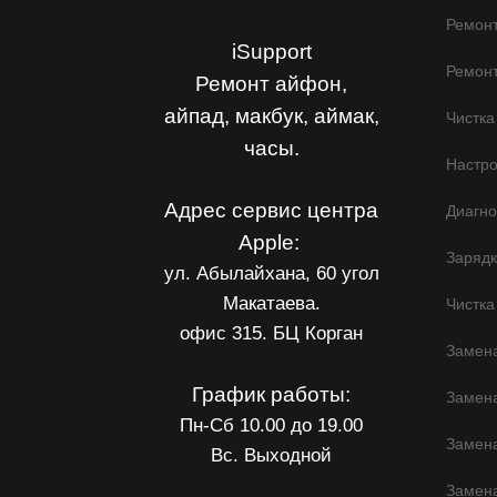
Ремонт
iSupport
Ремонт
Ремонт айфон,
айпад, макбук, аймак,
Чистка
часы.
Настр
Адрес сервис центра
Диагно
Apple:
Заряд
ул. Абылайхана, 60 угол
Макатаева.
Чистка
офис 315. БЦ Корган
Замена
График работы:
Замен
Пн-Сб 10.00 до 19.00
Замена
Вс. Выходной
Замена