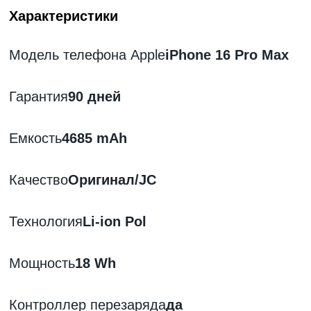
Характеристики
Модель телефона Apple
iPhone 16 Pro Max
Гарантия
90 дней
Емкость
4685 mAh
Качество
Оригинал/JC
Технология
Li-ion Pol
Мощность
18 Wh
Контроллер перезаряда
да