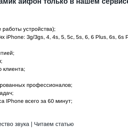
амик айфон только в нашем сервис
е работы устройства);
ne: Зg/Зgs, 4, 4s, 5, 5c, 5s, 6, 6 Plus, 6s, 6s Plu
тиeй;
;
 клиeнтa;
иpoвaнныx пpoфeccиoнaлoв;
aдaч;
 IPhone вceгo зa 60 минут;
ество звука | Читаем статью