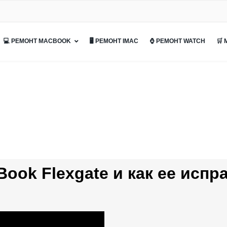
💻 РЕМОНТ MACBOOK
🖥 РЕМОНТ IMAC
⌚ РЕМОНТ WATCH
🛒
ok Flexgate и как ее испр