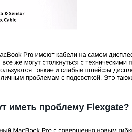
cBook Pro имеют кабели на самом дисплее
все же могут столкнуться с техническими 
пользуются тонкие и слабые шлейфы диспле
зличным проблемам с подсветкой. Это также
т иметь проблему Flexgate?
нный MacBook Pro с совершенно новым гибк